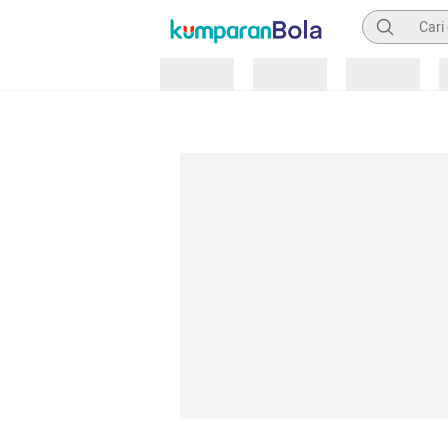
Pencarian
Loading
Loading
Loading