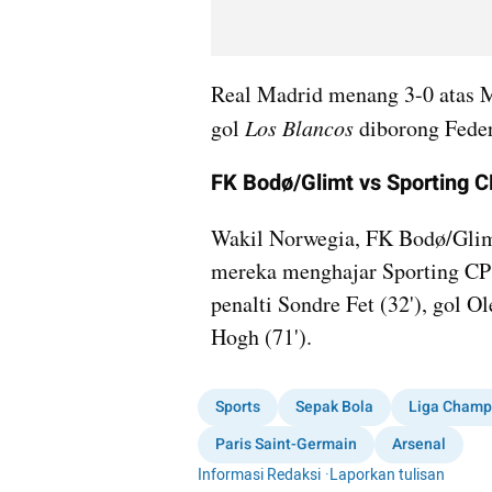
Real Madrid menang 3-0 atas M
gol 
Los Blancos
 diborong Feder
FK Bodø/Glimt vs Sporting 
Wakil Norwegia, FK Bodø/Glimt,
mereka menghajar Sporting CP 3
penalti Sondre Fet (32'), gol O
Hogh (71').
Sports
Sepak Bola
Liga Champ
Paris Saint-Germain
Arsenal
Informasi Redaksi
·
Laporkan tulisan