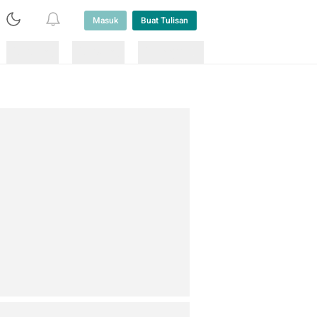
Masuk
Buat Tulisan
Loading
Loading
Lainnya