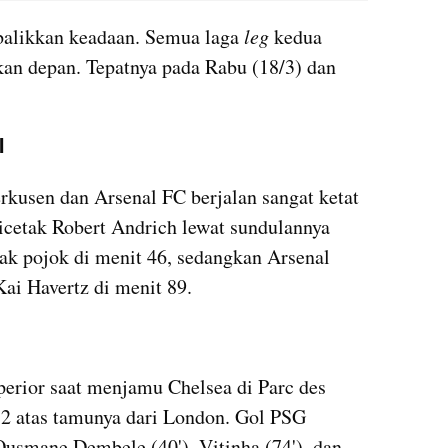
alikkan keadaan. Semua laga 
leg 
kedua 
kan depan. Tepatnya pada Rabu (18/3) dan 
l
rkusen dan Arsenal FC berjalan sangat ketat 
cetak Robert Andrich lewat sundulannya 
 pojok di menit 46, sedangkan Arsenal 
ai Havertz di menit 89.
rior saat menjamu Chelsea di Parc des 
2 atas tamunya dari London. Gol PSG 
Ousmane Dembele (40'), Vitinha (74'), dan 