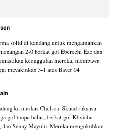
usen
rma solid di kandang untuk mengamankan 
menangan 2-0 berkat gol Eberechi Eze dan 
Declan Rice ini cukup untuk memastikan keunggulan mereka, membawa 
gat meyakinkan 3-1 atas Bayer 04 
ain 
ndang ke markas Chelsea. Skuad raksasa 
ga gol tanpa balas, berkat gol Khvicha 
a, dan Senny Mayulu. Mereka mengukuhkan 