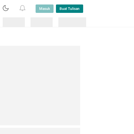
Masuk
Buat Tulisan
Loading
Loading
Lainnya