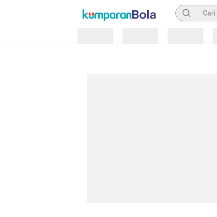
Pencarian
Loading
Loading
Loading