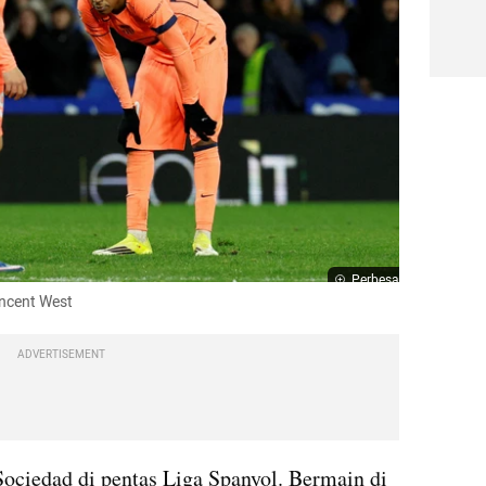
Perbesar
ncent West
ADVERTISEMENT
ociedad di pentas Liga Spanyol. Bermain di 