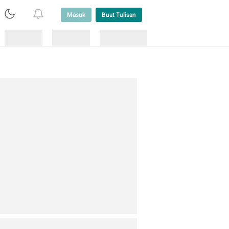
Masuk
Buat Tulisan
Loading
Loading
Lainnya