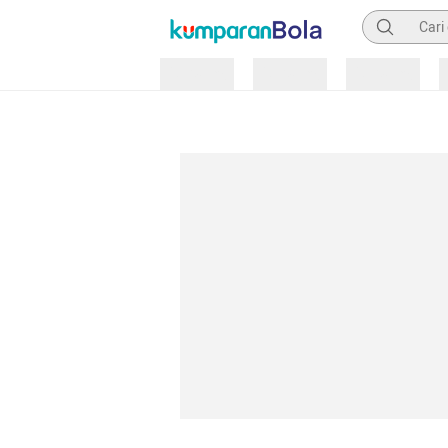
Pencarian
Loading
Loading
Loading