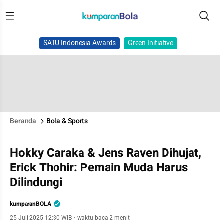
SATU Indonesia Awards
Green Initiative
Beranda
Bola & Sports
Hokky Caraka & Jens Raven Dihujat,
Erick Thohir: Pemain Muda Harus
Dilindungi
kumparanBOLA
25 Juli 2025 12:30 WIB
·
waktu baca 2 menit