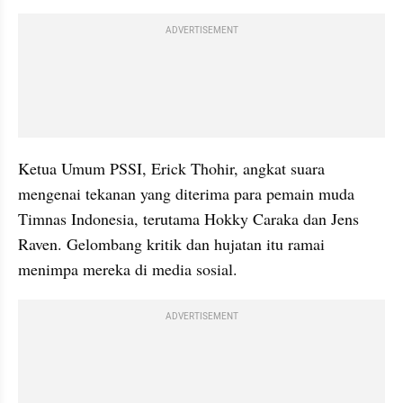
ADVERTISEMENT
Ketua Umum PSSI, Erick Thohir, angkat suara 
mengenai tekanan yang diterima para pemain muda 
Timnas Indonesia, terutama Hokky Caraka dan Jens 
Raven. Gelombang kritik dan hujatan itu ramai 
menimpa mereka di media sosial.
ADVERTISEMENT