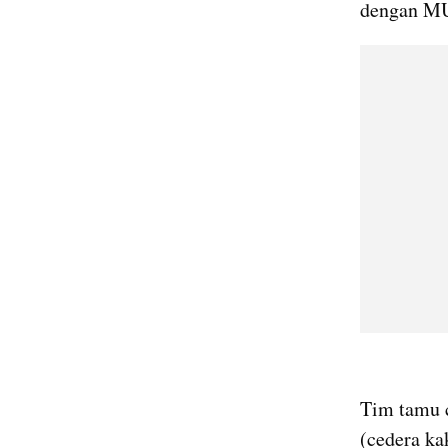
dengan M
Tim tamu 
(cedera ka