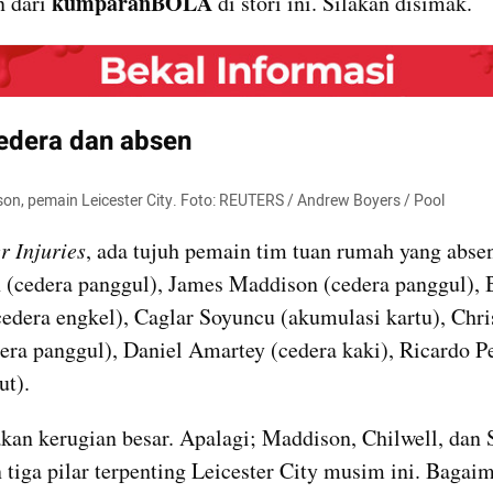
kumparanBOLA
 dari 
 di stori ini. Silakan disimak.
embed from external kumpara
edera dan absen
n, pemain Leicester City. Foto: REUTERS / Andrew 
Boyers
 / Pool
r 
Injuries
n
 (cedera panggul), James Maddison (cedera panggul), B
cedera engkel), 
Caglar
dera panggul), Daniel 
Amartey
 (cedera kaki), Ricardo Pe
ut).
kan kerugian besar. Apalagi; Maddison, Chilwell, dan 
tiga pilar terpenting Leicester City musim ini. Bagaim