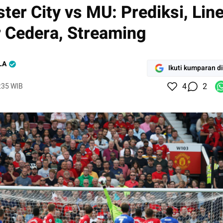
ster City vs MU: Prediksi, Lin
 Cedera, Streaming
LA
Ikuti kumparan d
4
2
8:35 WIB