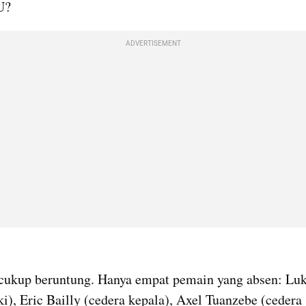
U?
ADVERTISEMENT
kumparan post embed
cukup beruntung. Hanya empat pemain yang absen: Luk
ki), Eric Bailly (cedera kepala), Axel Tuanzebe (cedera