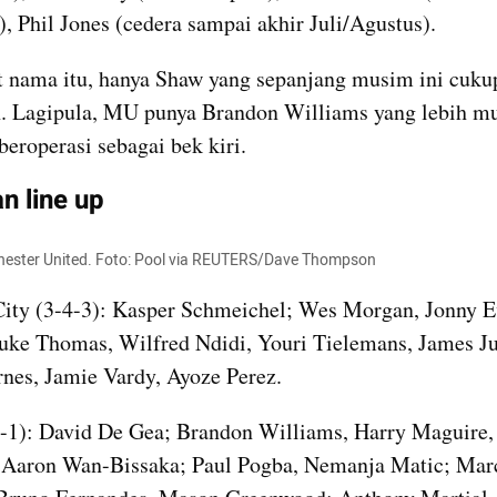
, Phil Jones (cedera sampai akhir Juli/Agustus).
 nama itu, hanya Shaw yang sepanjang musim ini cukup
. Lagipula, MU punya Brandon Williams yang lebih mu
beroperasi sebagai bek kiri.
n line up
ester United. Foto: Pool via REUTERS/Dave Thompson
City (3-4-3): Kasper Schmeichel; Wes Morgan, 
Jonny
Luke Thomas, 
Wilfred
 Ndidi, Youri Tielemans, James Jus
nes, Jamie Vardy, Ayoze Perez.
1): David De Gea; Brandon Williams, Harry Maguire, 
 Aaron Wan-Bissaka; Paul Pogba, Nemanja Matic; Marc