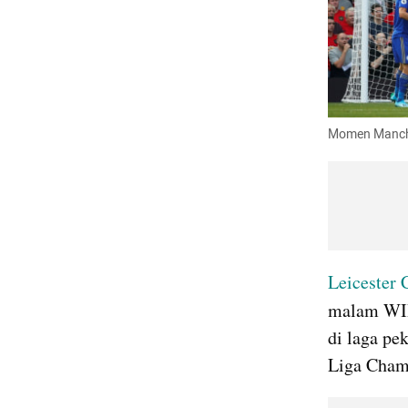
Momen Manches
Leicester 
malam WIB
di laga pe
Liga Cham