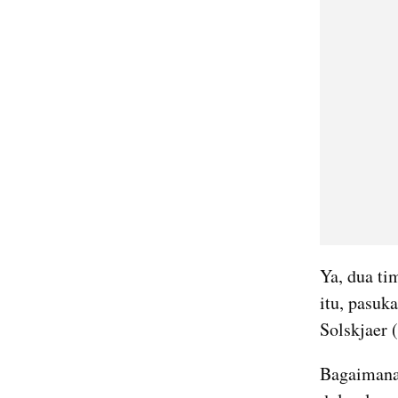
Ya, dua ti
itu, pasuk
Solskjaer 
Bagaimana 