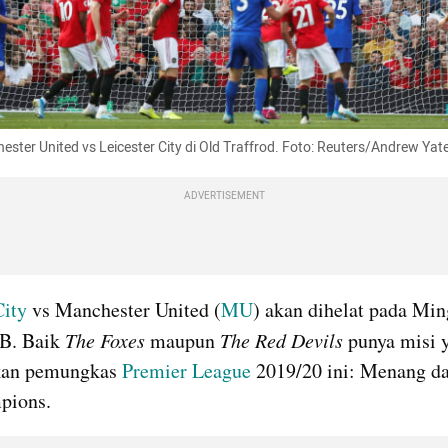
ter United vs Leicester City di Old 
Traffrod
. Foto: Reuters/Andrew Yat
ADVERTISEMENT
City
 vs Manchester United (
MU
) akan dihelat pada Min
. Baik 
The Foxes
 maupun 
The Red Devils
 punya misi 
kan pemungkas 
Premier League
 2019/20 ini: Menang dan
pions.