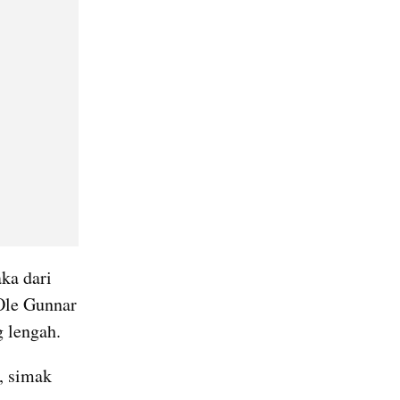
a dari 
Ole Gunnar 
g lengah.
 simak 