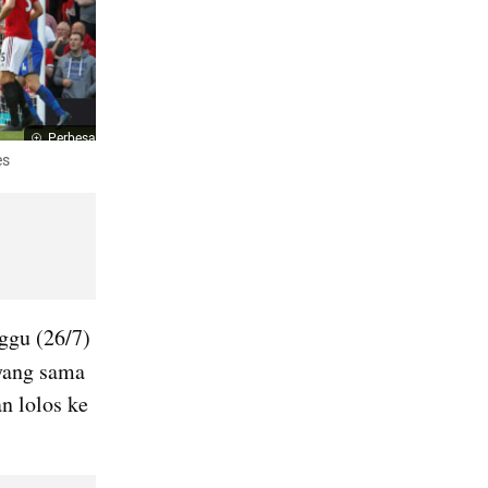
Perbesar
es
ggu (26/7) 
yang sama 
 lolos ke 