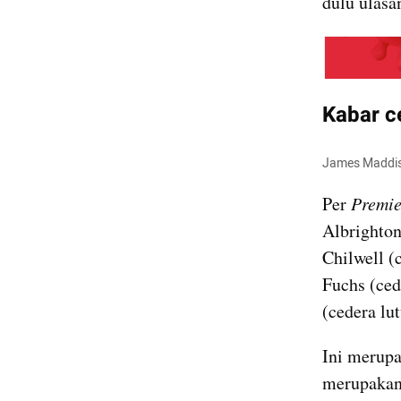
dulu ulasan
Kabar c
James Maddiso
Per 
Premie
Albrighto
Chilwell (
Fuchs
 (ce
(cedera lut
Ini merupa
merupakan 