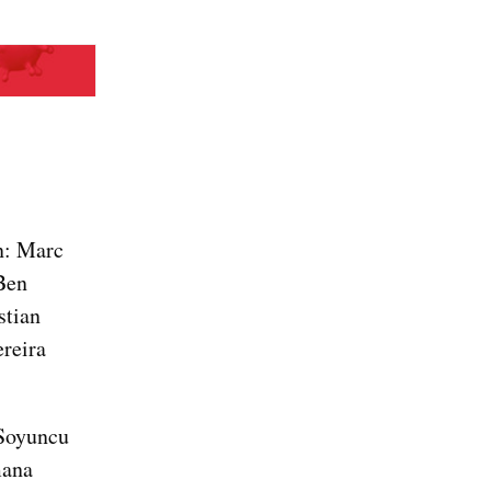
n
, ada tujuh pemain tim tuan rumah yang absen: Marc 
en 
 Soyuncu (akumulasi kartu), Christian 
reira 
Soyuncu 
ana 