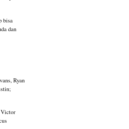
 bisa 
da dan 
 Evans, Ryan 
tin; 
Victor 
us 