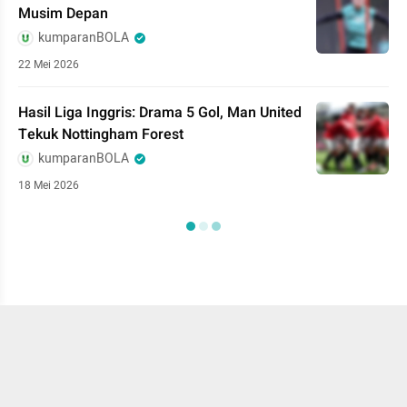
Musim Depan
kumparanBOLA
22 Mei 2026
Hasil Liga Inggris: Drama 5 Gol, Man United
Tekuk Nottingham Forest
kumparanBOLA
18 Mei 2026