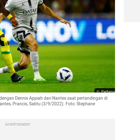
Perbesar
 dengan Dennis Appiah dari Nantes saat pertandingan di 
antes, Prancis, Sabtu (3/9/2022). Foto: Stephane 
ADVERTISEMENT