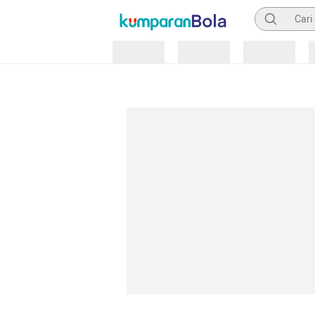
Pencarian
Loading
Loading
Loading