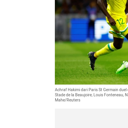
Achraf Hakimi dari Paris St Germain duel
Stade de la Beaujoire, Louis Fonteneau, N
Mahe/Reuters