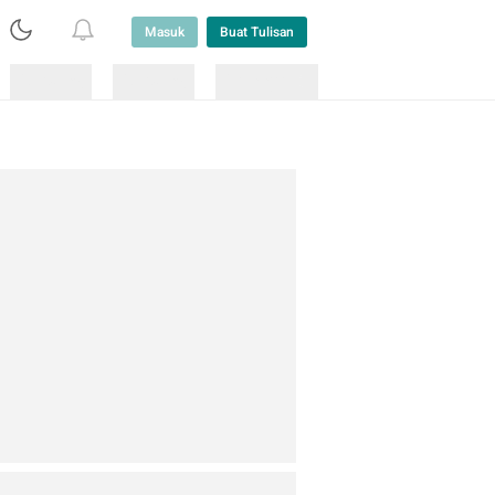
Masuk
Buat Tulisan
Loading
Loading
Lainnya