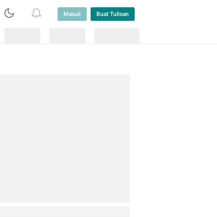
Masuk
Buat Tulisan
Loading
Loading
Lainnya