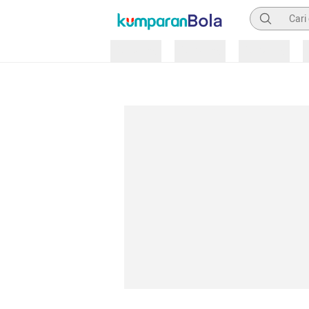
Pencarian
Loading
Loading
Loading