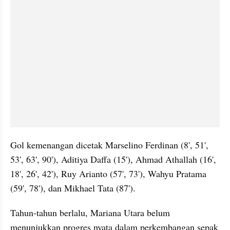
Gol kemenangan dicetak Marselino Ferdinan (8', 51', 
53', 63', 90'), Aditiya Daffa (15'), Ahmad Athallah (16', 
18', 26', 42'), Ruy Arianto (57', 73'), Wahyu Pratama 
(59', 78'), dan Mikhael Tata (87').
Tahun-tahun berlalu, Mariana Utara belum 
menunjukkan progres nyata dalam perkembangan sepak 