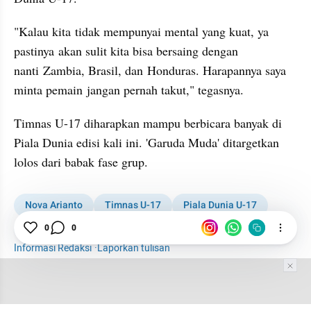
"Kalau kita tidak mempunyai mental yang kuat, ya 
pastinya akan sulit kita bisa bersaing dengan 
nanti Zambia, Brasil, dan Honduras. Harapannya saya 
minta pemain jangan pernah takut," tegasnya.
Timnas U-17 diharapkan mampu berbicara banyak di 
Piala Dunia edisi kali ini. 'Garuda Muda' ditargetkan 
lolos dari babak fase grup.
Nova Arianto
Timnas U-17
Piala Dunia U-17
0
0
Sepak Bola
Sports
Informasi Redaksi
·
Laporkan tulisan
Tim Editor
Editor Section