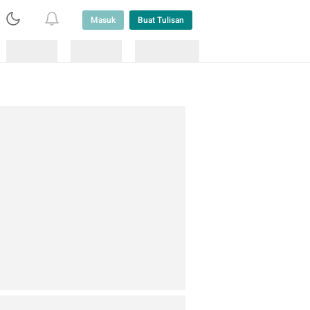
Masuk
Buat Tulisan
Loading
Loading
Lainnya