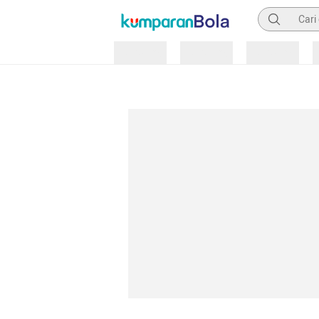
Pencarian
Loading
Loading
Loading