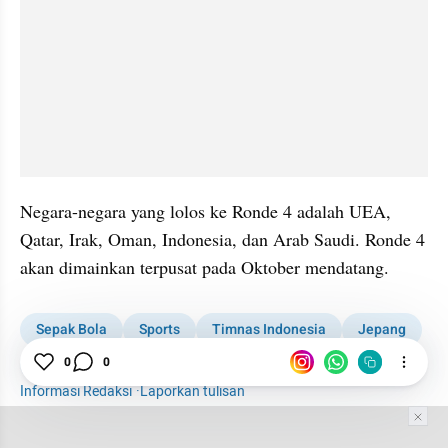
Negara-negara yang lolos ke Ronde 4 adalah UEA, 
Qatar, Irak, Oman, Indonesia, dan Arab Saudi. Ronde 4 
akan dimainkan terpusat pada Oktober mendatang.
Sepak Bola
Sports
Timnas Indonesia
Jepang
Patrick Kluivert
Kualifikasi Piala Dunia
0
0
Informasi Redaksi
·
Laporkan tulisan
Tim Editor
Editor Section