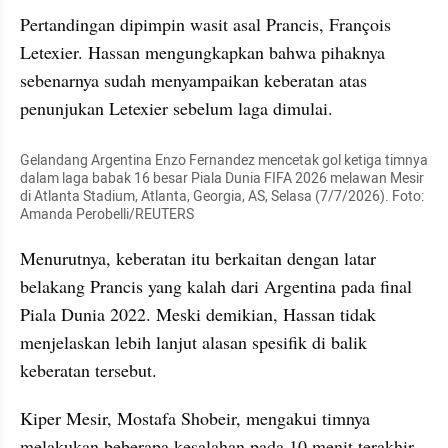
Pertandingan dipimpin wasit asal Prancis, François 
Letexier. Hassan mengungkapkan bahwa pihaknya 
sebenarnya sudah menyampaikan keberatan atas 
penunjukan Letexier sebelum laga dimulai.
Gelandang Argentina Enzo Fernandez mencetak gol ketiga timnya 
dalam laga babak 16 besar Piala Dunia FIFA 2026 melawan Mesir 
di Atlanta Stadium, Atlanta, Georgia, AS, Selasa (7/7/2026). Foto: 
Amanda Perobelli/REUTERS
Menurutnya, keberatan itu berkaitan dengan latar 
belakang Prancis yang kalah dari Argentina pada final 
Piala Dunia 2022. Meski demikian, Hassan tidak 
menjelaskan lebih lanjut alasan spesifik di balik 
keberatan tersebut.
Kiper Mesir, Mostafa Shobeir, mengakui timnya 
melakukan beberapa kesalahan pada 10 menit terakhir 