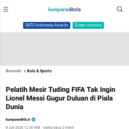
SATU Indonesia Awards
Green Initiative
Beranda
Bola & Sports
Pelatih Mesir Tuding FIFA Tak Ingin
Lionel Messi Gugur Duluan di Piala
Dunia
kumparanBOLA
8 Juli 2026 12:30 WIB
·
waktu baca 2 menit