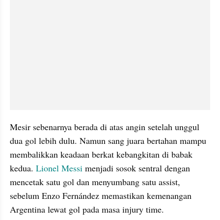
Mesir sebenarnya berada di atas angin setelah unggul 
dua gol lebih dulu. Namun sang juara bertahan mampu 
membalikkan keadaan berkat kebangkitan di babak 
kedua. 
Lionel Messi
 menjadi sosok sentral dengan 
mencetak satu gol dan menyumbang satu assist, 
sebelum Enzo Fernández memastikan kemenangan 
Argentina lewat gol pada masa injury time.