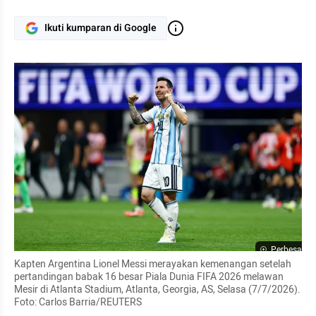
Ikuti kumparan di Google
Perbesar
Kapten Argentina Lionel Messi merayakan kemenangan setelah 
pertandingan babak 16 besar Piala Dunia FIFA 2026 melawan 
Mesir di Atlanta Stadium, Atlanta, Georgia, AS, Selasa (7/7/2026). 
Foto: Carlos Barria/REUTERS