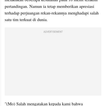
pertandingan. Namun ia tetap memberikan apresiasi 
terhadap perjuangan rekan-rekannya menghadapi salah 
satu tim terkuat di dunia.
ADVERTISEMENT
"(Mo) Salah mengatakan kepada kami bahwa 