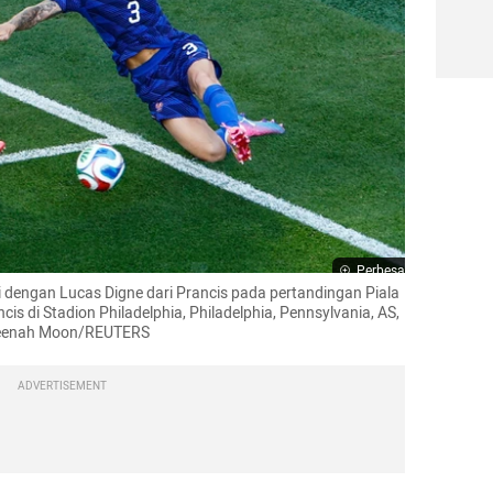
Perbesar
 dengan Lucas Digne dari Prancis pada pertandingan Piala 
s di Stadion Philadelphia, Philadelphia, Pennsylvania, AS, 
: Jeenah Moon/REUTERS
ADVERTISEMENT