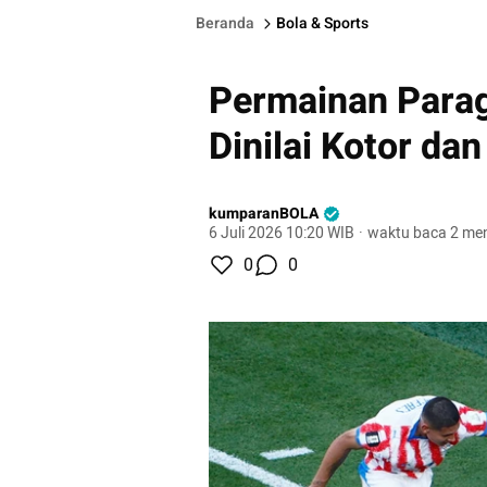
Beranda
Bola & Sports
Permainan Para
Dinilai Kotor d
kumparanBOLA
6 Juli 2026 10:20 WIB
·
waktu baca 2 men
0
0