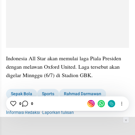
Indonesia All Star akan memulai laga Piala Presiden 
dengan melawan Oxford United. Laga tersebut akan 
digelar Minnggu (6/7) di Stadion GBK.
Sepak Bola
Sports
Rahmad Darmawan
Piala Presiden
Liga Indonesia
0
0
Informasi Redaksi
·
Laporkan tulisan
Tim Editor
Editor Section