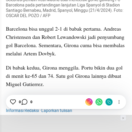
Barcelona pada pertandingan lanjutan Liga Spanyol di Stadion 
Santiago Bernabeu, Madrid, Spanyol, Minggu (21/4/2024). Foto: 
OSCAR DEL POZO / AFP
Barcelona bisa unggul 2-1 di babak pertama. Andreas 
Christensen dan Robert Lewandowski jadi penyumbang 
gol Barcelona. Sementara, Girona cuma bisa membalas 
melalui Artem Dovbyk.
Di babak kedua, Girona menggila. Portu bikin dua gol 
di menit ke-65 dan 74. Satu gol Girona lainnya dibuat 
Miguel Gutierrez.
Sepak Bola
Sports
Real Madrid
Liga Spanyol
0
0
Informasi Redaksi
·
Laporkan tulisan
Tim Editor
Editor Section