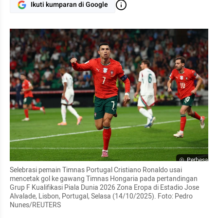
Ikuti kumparan di Google
Perbesar
Selebrasi pemain Timnas Portugal Cristiano Ronaldo usai 
mencetak gol ke gawang Timnas Hongaria pada pertandingan 
Grup F Kualifikasi Piala Dunia 2026 Zona Eropa di Estadio Jose 
Alvalade, Lisbon, Portugal, Selasa (14/10/2025). Foto: Pedro 
Nunes/REUTERS