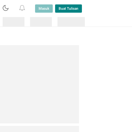
Masuk
Buat Tulisan
Loading
Loading
Lainnya