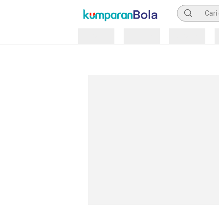
Pencarian
Loading
Loading
Loading