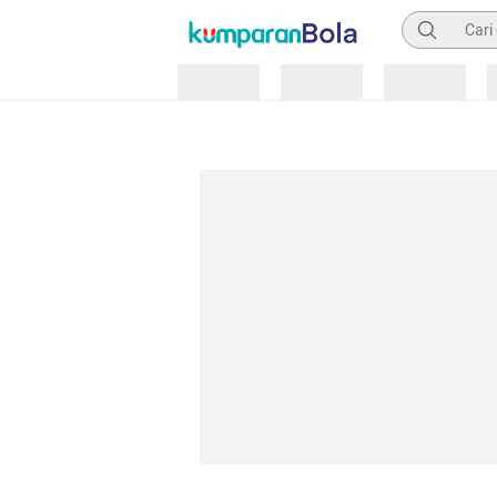
Pencarian
Loading
Loading
Loading