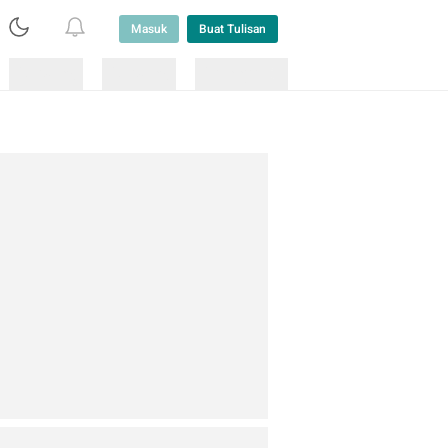
Masuk
Buat Tulisan
Loading
Loading
Lainnya