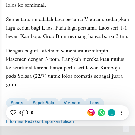
lolos ke semifinal.
Sementara, ini adalah laga pertama Vietnam, sedangkan 
laga kedua bagi Laos. Pada laga pertama, Laos seri 1-1 
lawan Kamboja. Grup B ini memang hanya berisi 3 tim.
Dengan begini, Vietnam sementara memimpin 
klasemen dengan 3 poin. Langkah mereka kian mulus 
ke semifinal karena hanya perlu seri lawan Kamboja 
pada Selasa (22/7) untuk lolos otomatis sebagai juara 
grup.
Sports
Sepak Bola
Vietnam
Laos
0
0
Timnas Vietnam
Timnas U-23
Piala AFF
Informasi Redaksi
·
Laporkan tulisan
Tim Editor
Editor Section