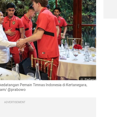
Perbesar
edatangan Pemain Timnas Indonesia di Kertanegara, 
agram/ @prabowo
ADVERTISEMENT