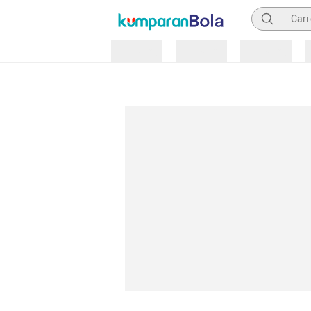
Pencarian
Loading
Loading
Loading