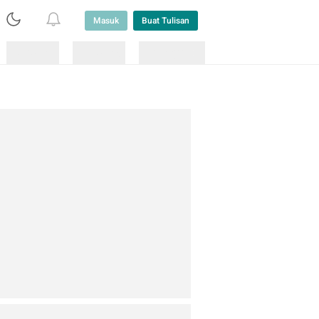
Masuk
Buat Tulisan
Loading
Loading
Lainnya