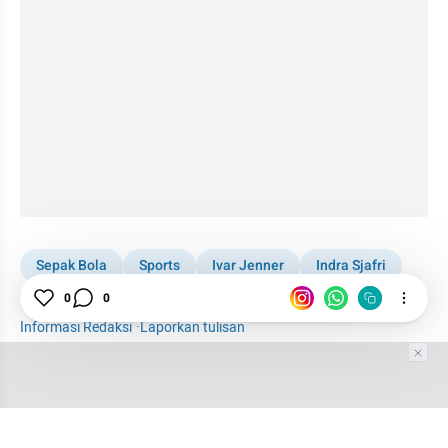
Sepak Bola
Sports
Ivar Jenner
Indra Sjafri
Timnas U-23
SEA Games
0
0
Informasi Redaksi
·
Laporkan tulisan
Tim Editor
Editor Section