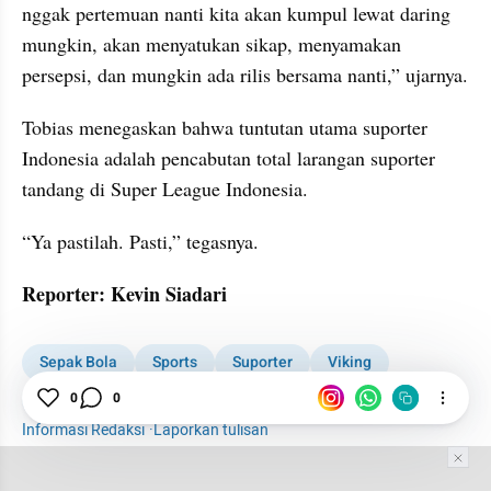
nggak pertemuan nanti kita akan kumpul lewat daring 
mungkin, akan menyatukan sikap, menyamakan 
persepsi, dan mungkin ada rilis bersama nanti,” ujarnya.
Tobias menegaskan bahwa tuntutan utama suporter 
Indonesia adalah pencabutan total larangan suporter 
tandang di Super League Indonesia.
“Ya pastilah. Pasti,” tegasnya.
Reporter: Kevin Siadari
Sepak Bola
Sports
Suporter
Viking
0
0
Super League
Informasi Redaksi
·
Laporkan tulisan
Tim Editor
Editor Section