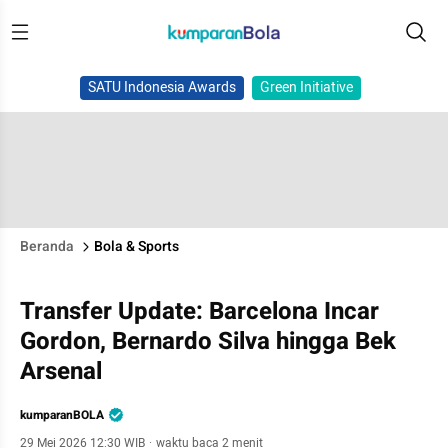
SATU Indonesia Awards
Green Initiative
Beranda
Bola & Sports
Transfer Update: Barcelona Incar
Gordon, Bernardo Silva hingga Bek
Arsenal
kumparanBOLA
29 Mei 2026 12:30 WIB
·
waktu baca 2 menit