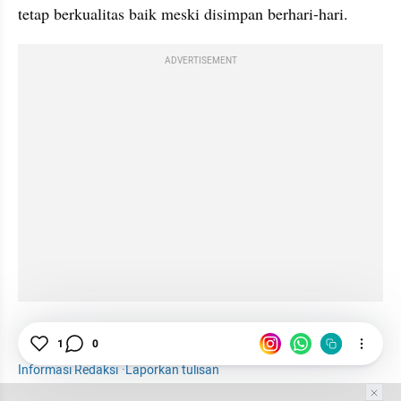
tetap berkualitas baik meski disimpan berhari-hari. 
ADVERTISEMENT
Kuliner
1
0
Tips
Sushi
Kesehatan
Informasi Redaksi
·
Laporkan tulisan
Tim Editor