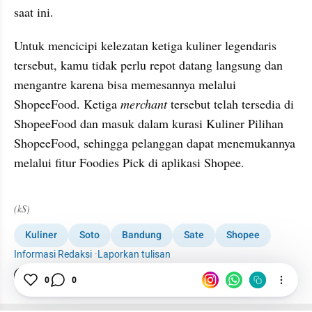
saat ini.
Untuk mencicipi kelezatan ketiga kuliner legendaris 
tersebut, kamu tidak perlu repot datang langsung dan 
mengantre karena bisa memesannya melalui 
ShopeeFood. Ketiga 
merchant 
tersebut telah tersedia di 
ShopeeFood dan masuk dalam kurasi Kuliner Pilihan 
ShopeeFood, sehingga pelanggan dapat menemukannya 
melalui fitur Foodies Pick di aplikasi Shopee.
(kS)
Kuliner
Soto
Bandung
Sate
Shopee
Informasi Redaksi
·
Laporkan tulisan
Tim Editor
0
0
Editor Section