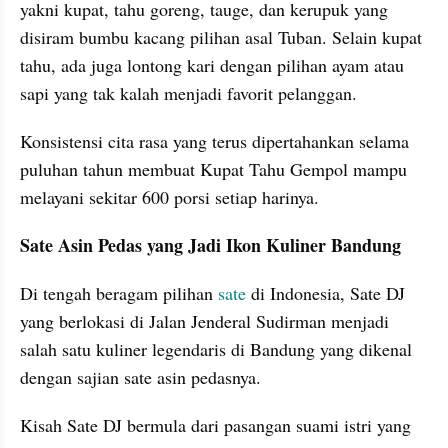
yakni kupat, tahu goreng, tauge, dan kerupuk yang 
disiram bumbu kacang pilihan asal Tuban. Selain kupat 
tahu, ada juga lontong kari dengan pilihan ayam atau 
sapi yang tak kalah menjadi favorit pelanggan.
Konsistensi cita rasa yang terus dipertahankan selama 
puluhan tahun membuat Kupat Tahu Gempol mampu 
melayani sekitar 600 porsi setiap harinya.
Sate Asin Pedas yang Jadi Ikon Kuliner Bandung
Di tengah beragam pilihan 
sate 
di Indonesia, Sate DJ 
yang berlokasi di Jalan Jenderal Sudirman menjadi 
salah satu kuliner legendaris di Bandung yang dikenal 
dengan sajian sate asin pedasnya.
Kisah Sate DJ bermula dari pasangan suami istri yang 