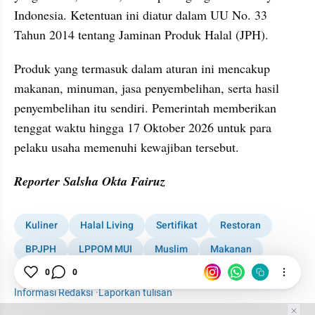
Indonesia. Ketentuan ini diatur dalam UU No. 33 
Tahun 2014 tentang Jaminan Produk Halal (JPH).
Produk yang termasuk dalam aturan ini mencakup 
makanan, minuman, jasa penyembelihan, serta hasil 
penyembelihan itu sendiri. Pemerintah memberikan 
tenggat waktu hingga 17 Oktober 2026 untuk para 
pelaku usaha memenuhi kewajiban tersebut.
Reporter Salsha Okta Fairuz
Kuliner
Halal Living
Sertifikat
Restoran
BPJPH
LPPOM MUI
Muslim
Makanan
Halal
0
0
Informasi Redaksi
·
Laporkan tulisan
Tim Editor