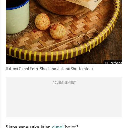
Perbesar
Ilutrasi Cimol Foto: Sherliana Juliani/Shutterstock
ADVERTISEMENT
Siapa yang suka jajan 
cimol
 bojot?