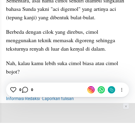
Sementara, asal nama cimol sendiri diambil singkatan 
bahasa Sunda yakni "aci digemol" yang artinya aci 
(tepung kanji) yang dibentuk bulat-bulat.
Berbeda dengan cilok yang direbus, cimol 
menggunakan teknik memasak digoreng sehingga 
teksturnya renyah di luar dan kenyal di dalam.
Nah, kalau kamu lebih suka cimol biasa atau cimol 
bojot?
Kuliner
0
0
Cimol
Garut
Camilan
Jajanan
Informasi Redaksi
·
Laporkan tulisan
Tim Editor
Editor Section