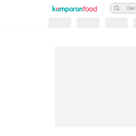
Pencarian
Loading
Loading
Loading