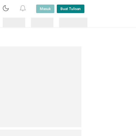
Masuk
Buat Tulisan
Loading
Loading
Lainnya