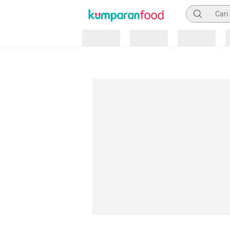
Pencarian
Loading
Loading
Loading