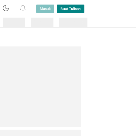
Masuk
Buat Tulisan
Loading
Loading
Lainnya