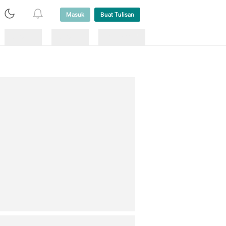
Masuk
Buat Tulisan
Loading
Loading
Lainnya