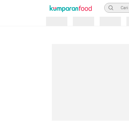
Pencarian
Loading
Loading
Loading