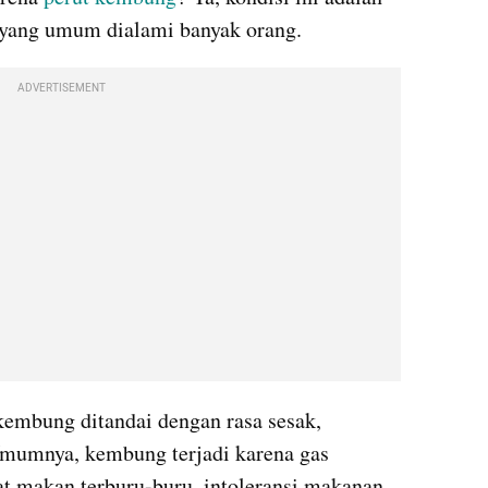
 yang umum dialami banyak orang.
ADVERTISEMENT
 kembung ditandai dengan rasa sesak, 
 Umumnya, kembung terjadi karena gas 
at makan terburu-buru, intoleransi makanan, 