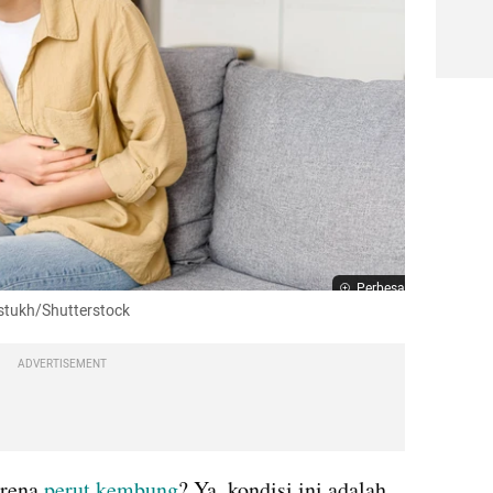
Perbesar
stukh/Shutterstock
ADVERTISEMENT
rena 
perut kembung
? Ya, kondisi ini adalah 