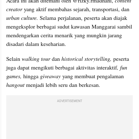
Acara ini akan ditemani oleh @rizky.rmadhani,
 content 
creator
 yang aktif membahas sejarah, transportasi, dan 
urban culture.
 Selama perjalanan, peserta akan diajak 
mengeksplor berbagai sudut kawasan Manggarai sambil 
mendengarkan cerita menarik yang mungkin jarang 
disadari dalam keseharian.
Selain 
walking tour
 dan 
historical storytelling,
 peserta 
juga dapat mengikuti berbagai aktivitas interaktif
, fun 
games,
 hingga 
giveaway
 yang membuat pengalaman 
hangout
 menjadi lebih seru dan berkesan.
ADVERTISEMENT