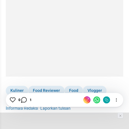
Kuliner
Food Reviewer
Food
Vlogger
Review Makanan
Focus
0
1
Informasi Redaksi
·
Laporkan tulisan
Tim Editor
Editor Section