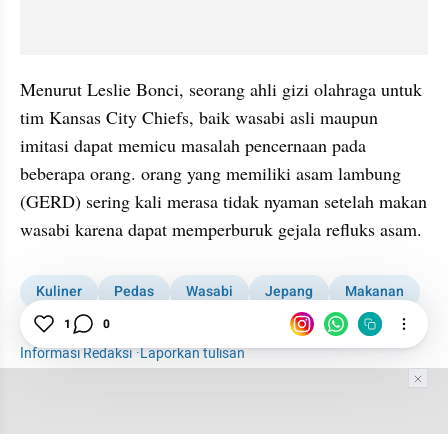
Menurut Leslie Bonci, seorang ahli gizi olahraga untuk 
tim Kansas City Chiefs, baik wasabi asli maupun 
imitasi dapat memicu masalah pencernaan pada 
beberapa orang. orang yang memiliki asam lambung 
(GERD) sering kali merasa tidak nyaman setelah makan 
wasabi karena dapat memperburuk gejala refluks asam. 
Kuliner
Pedas
Wasabi
Jepang
Makanan
Makanan Pedas
1
0
Rekor
Rekor Dunia
Informasi Redaksi
·
Laporkan tulisan
Tim Editor
Editor Section