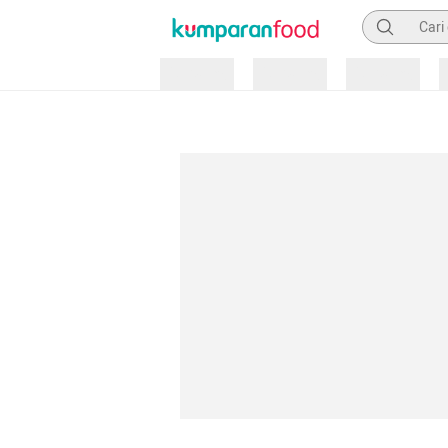
Pencarian
Loading
Loading
Loading