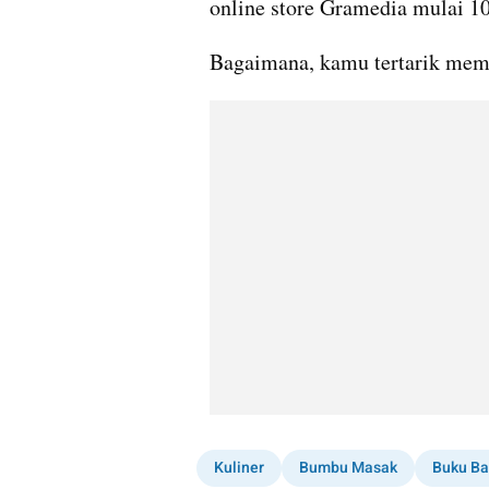
online store Gramedia mulai 10
Bagaimana, kamu tertarik memi
Kuliner
Bumbu Masak
Buku Ba