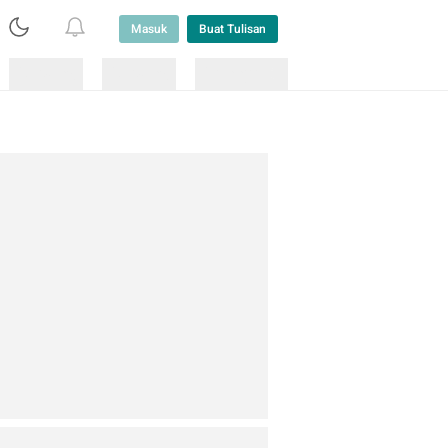
Masuk
Buat Tulisan
Loading
Loading
Lainnya