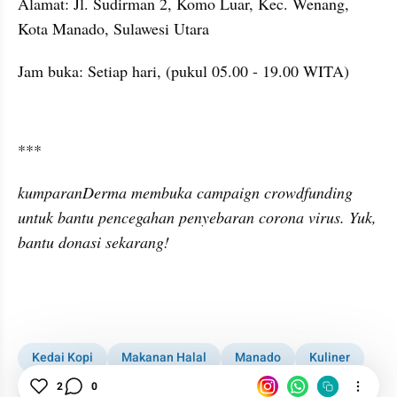
Alamat: Jl. Sudirman 2, 
Komo
 Luar, Kec. Wenang, 
Kota Manado, Sulawesi Utara 
Jam buka: Setiap hari, (pukul 05.00
 - 
19.00 WITA)
embed from external kumpara
***  
kumparanDerma membuka campaign crowdfunding 
untuk bantu pencegahan penyebaran corona virus. Yuk, 
bantu donasi sekarang!
Kedai Kopi
Makanan Halal
Manado
Kuliner
Kuliner Manado
2
0
Kopi