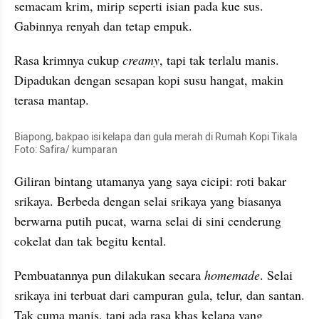
semacam krim, mirip seperti isian pada kue sus. 
Gabinnya
 renyah dan tetap empuk.  
Rasa krimnya cukup 
creamy
, tapi tak terlalu manis. 
Dipadukan dengan 
sesapan
 kopi susu hangat, makin 
terasa mantap. 
Biapong
, bakpao isi kelapa dan gula merah di Rumah Kopi 
Tikala
Foto: Safira/ kumparan
Giliran bintang utamanya yang saya cicipi: roti bakar 
srikaya
. Berbeda dengan selai 
srikaya
 yang biasanya 
berwarna putih pucat, warna selai di sini cenderung 
cokelat dan tak begitu kental.  
Pembuatannya pun dilakukan secara 
homemade
. Selai 
srikaya
 ini terbuat dari campuran gula, telur, dan santan. 
Tak cuma manis, tapi ada rasa khas kelapa yang 