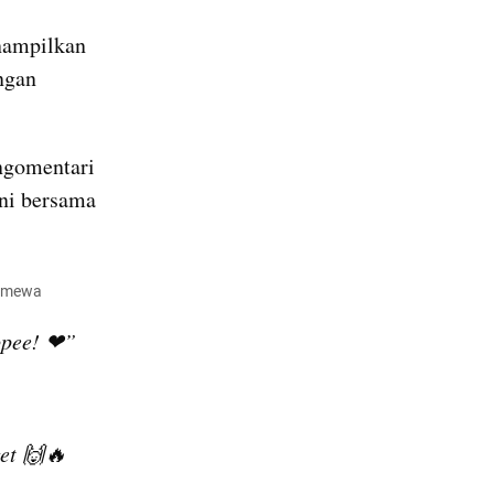
ampilkan 
gan 
gomentari 
ni bersama 
timewa
opee! ❤”
et 🙌🔥