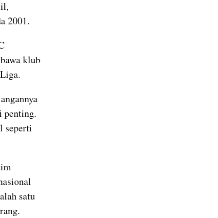
l, 
a 2001.
Namanya sendiri benar-benar bersinar ketika bergabung dengan FC 
bawa klub 
Liga.
langannya 
penting. 
 seperti 
im 
asional 
lah satu 
rang.