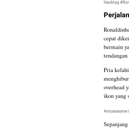
Hashtag #Rona
Perjala
Ronaldinho
cepat dike
bermain y
tendangan 
Pria kelah
menghibur 
overhead y
ikon yang 
Antuasiasme i
Sepanjang 