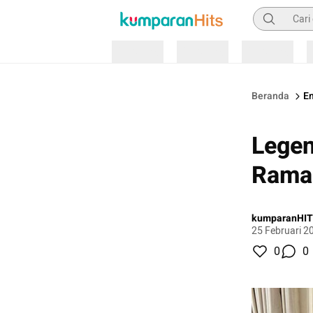
Pencarian
Loading
Loading
Loading
Beranda
E
Legen
Ramai
kumparanHI
25 Februari 2
0
0