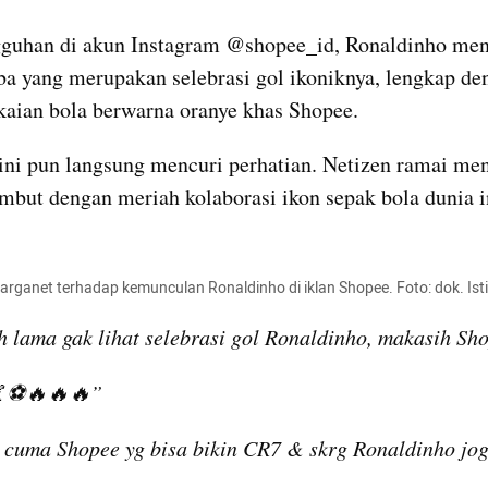
guhan di akun Instagram @shopee_id, Ronaldinho men
a yang merupakan selebrasi gol ikoniknya, lengkap den
kaian bola berwarna oranye khas Shopee.
ni pun langsung mencuri perhatian. Netizen ramai men
but dengan meriah kolaborasi ikon sepak bola dunia i
rganet terhadap kemunculan Ronaldinho di iklan Shopee. Foto: dok. Is
lama gak lihat selebrasi gol Ronaldinho, makasih Sh
🤙⚽🔥🔥🔥”
uma Shopee yg bisa bikin CR7 & skrg Ronaldinho jog