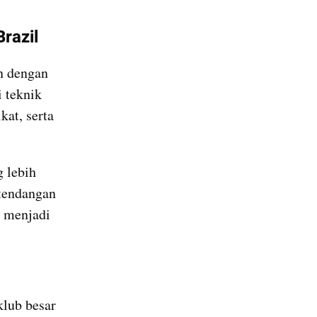
razil
n dengan 
 teknik 
t, serta 
 lebih 
tendangan 
 menjadi 
lub besar 