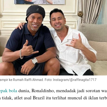
ampir ke Rumah Raffi Ahmad. Foto: Instagram/@raffinagita1717
epak bola 
dunia, Ronaldinho, mendadak jadi sorotan war
idak, atlet asal Brazil itu terlihat muncul di iklan terb