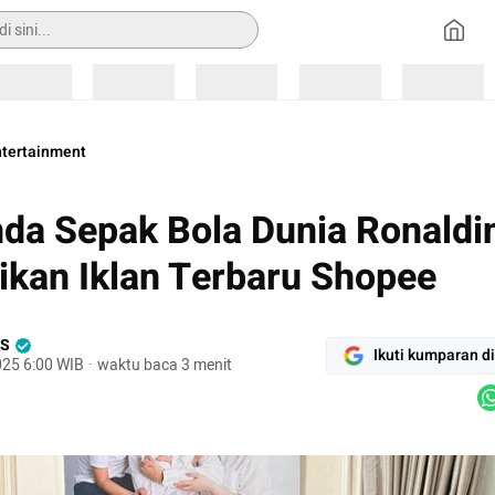
Loading
Loading
Loading
Loading
Loading
ntertainment
da Sepak Bola Dunia Ronaldi
kan Iklan Terbaru Shopee
TS
Ikuti kumparan d
025 6:00 WIB
·
waktu baca 3 menit