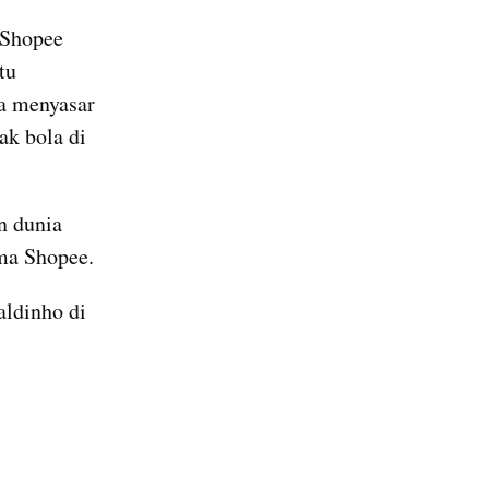
Shopee 
u 
a menyasar 
k bola di 
 dunia 
ma Shopee.
ldinho di 