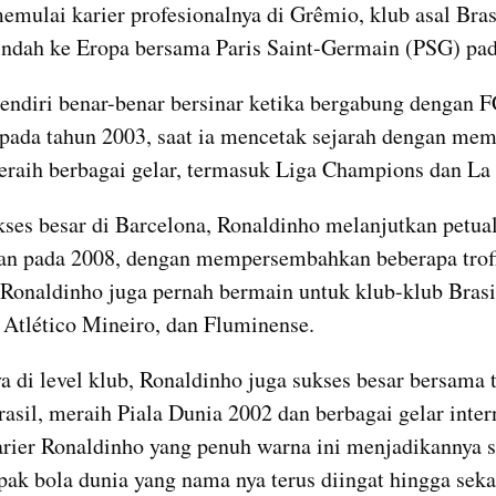
memulai karier profesionalnya di Grêmio, klub asal Brasi
ndah ke Eropa bersama Paris Saint-Germain (PSG) pad
pada tahun 2003, saat ia mencetak sejarah dengan mem
eraih berbagai gelar, termasuk Liga Champions dan La 
kses besar di Barcelona, Ronaldinho melanjutkan petua
n pada 2008, dengan mempersembahkan beberapa trofi 
, Ronaldinho juga pernah bermain untuk klub-klub Brasil
Atlético Mineiro, dan Fluminense.
a di level klub, Ronaldinho juga sukses besar bersama t
rasil, meraih Piala Dunia 2002 dan berbagai gelar intern
arier Ronaldinho yang penuh warna ini menjadikannya sa
pak bola dunia yang nama nya terus diingat hingga seka