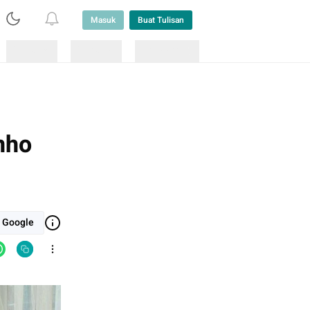
Masuk
Buat Tulisan
Loading
Loading
Lainnya
nho
i Google