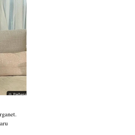
Perbesar
ganet. 
aru 