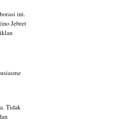
orasi ini. 
ino Jebret 
yang langsung memberikan dukungan dengan membagikan ulang iklan 
usiasme 
. Tidak 
an 