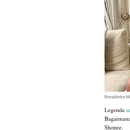
Ronaldinho M
Legenda 
s
Bagaimana t
Shopee.