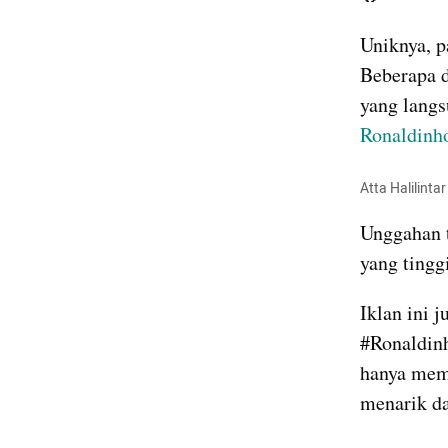
Uniknya, pa
Beberapa di
Ronaldinh
Atta Halilinta
Unggahan t
yang tinggi
Iklan ini 
#Ronaldinh
hanya memu
menarik da