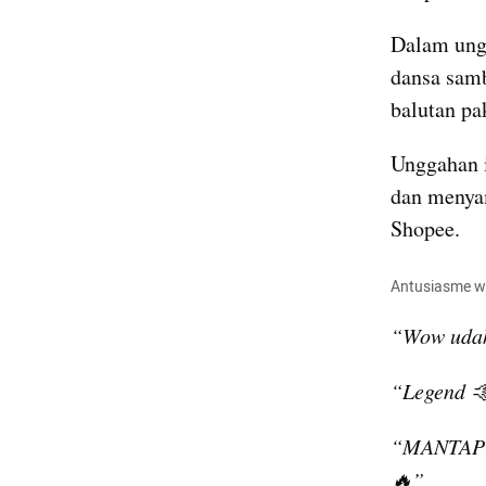
Dalam ung
dansa samb
balutan pa
Unggahan i
dan menyam
Shopee.
Antusiasme wa
“Wow udah 
“Legend 
“MANTAP c
🔥”