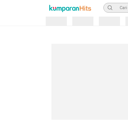
Pencarian
Loading
Loading
Loading