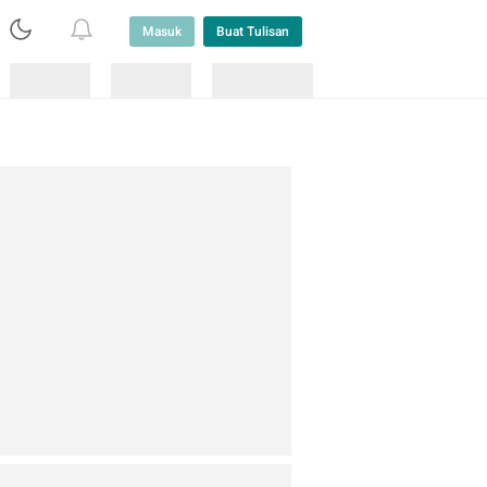
Masuk
Buat Tulisan
Loading
Loading
Lainnya