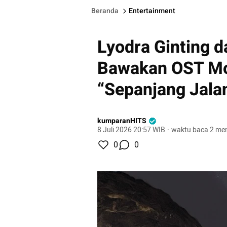
Beranda
Entertainment
Lyodra Ginting 
Bawakan OST Mo
“Sepanjang Jala
kumparanHITS
8 Juli 2026 20:57 WIB
·
waktu baca 2 men
0
0