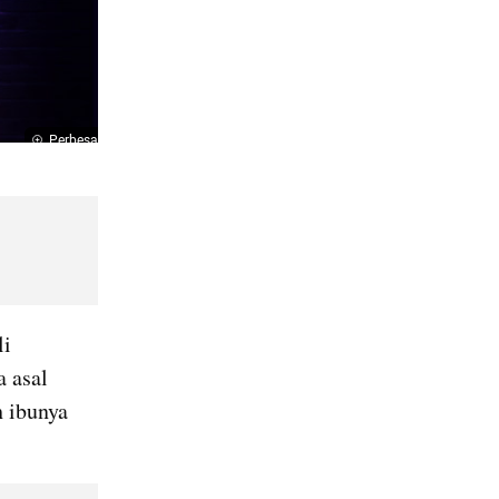
Perbesar
i 
 asal 
 ibunya 