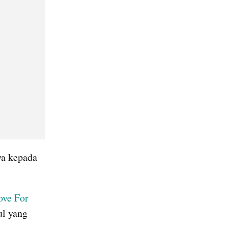
a kepada 
ove For 
l yang 