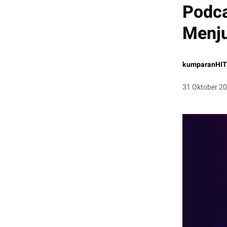
Podca
Menju
kumparanHI
31 Oktober 2