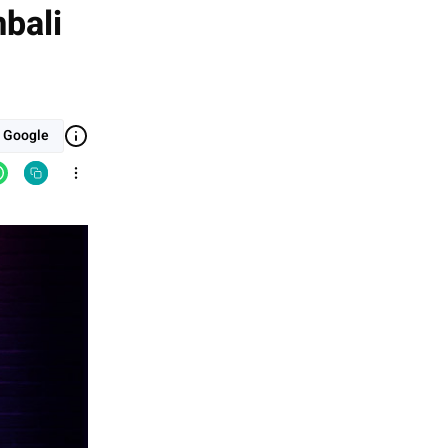
mbali
i Google