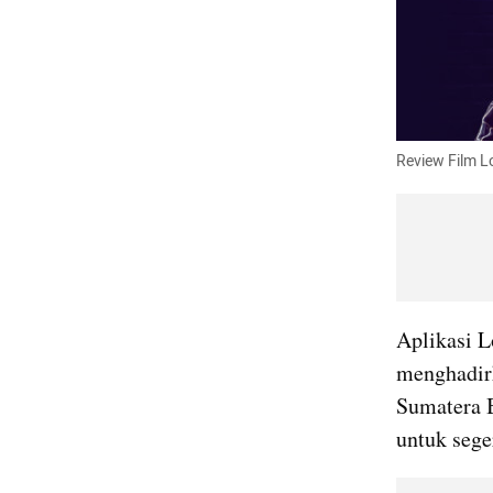
Review Film L
Aplikasi L
menghadirka
Sumatera B
untuk sege