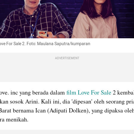
ove For Sale 2. Foto: Maulana Saputra/kumparan
ADVERTISEMENT
ove. inc yang berada dalam 
film Love For Sale
 2 kembal
n sosok Arini. Kali ini, dia 'dipesan' oleh seorang pria
arat bernama Ican (Adipati Dolken), yang dipaksa oleh
ra menikah. 