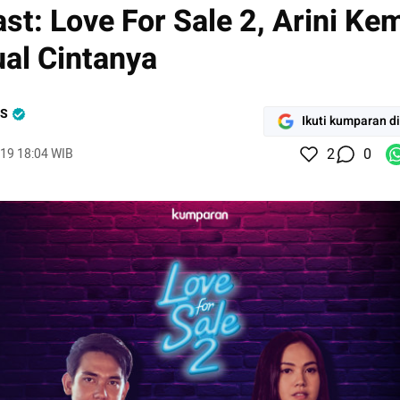
st: Love For Sale 2, Arini Ke
al Cintanya
TS
Ikuti kumparan d
2
0
019 18:04 WIB