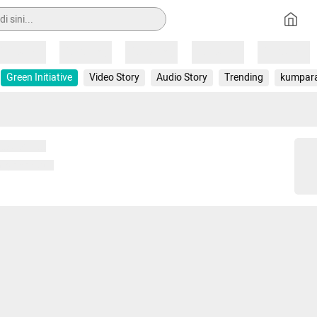
Loading
Loading
Loading
Loading
Loading
Green Initiative
Video Story
Audio Story
Trending
kumpar
 memuat...
ng memuat...