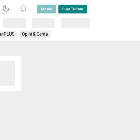
Masuk
Buat Tulisan
Loading
Loading
Lainnya
anPLUS
Opini & Cerita