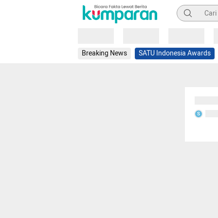
Pencarian
Loading
Loading
Loading
Breaking News
SATU Indonesia Awards
Sedang
Seda
S