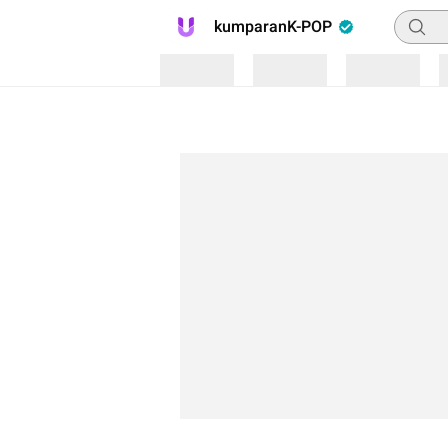
Pencar
kumparanK-POP
Loading
Loading
Loading