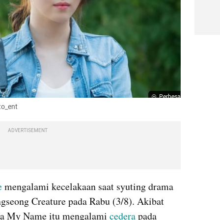
Perbesar
o_ent 
ADVERTISEMENT
e
 mengalami kecelakaan saat syuting drama 
gseong Creature pada Rabu (3/8). Akibat 
ama My Name itu mengalami 
cedera 
pada 