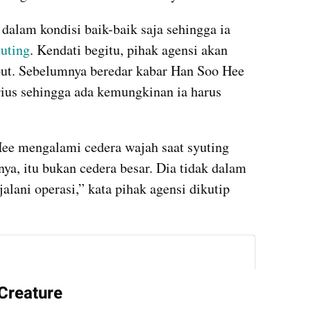
alam kondisi baik-baik saja sehingga ia 
yuting
. Kendati begitu, pihak agensi akan 
but. Sebelumnya beredar kabar Han Soo Hee 
ius sehingga ada kemungkinan ia harus 
Hee mengalami cedera wajah saat syuting 
a, itu bukan cedera besar. Dia tidak dalam 
keadaan di mana dia harus menjalani operasi,” kata pihak agensi dikutip 
instagram embed
Creature 