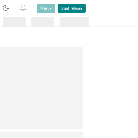
Masuk
Buat Tulisan
Loading
Loading
Lainnya