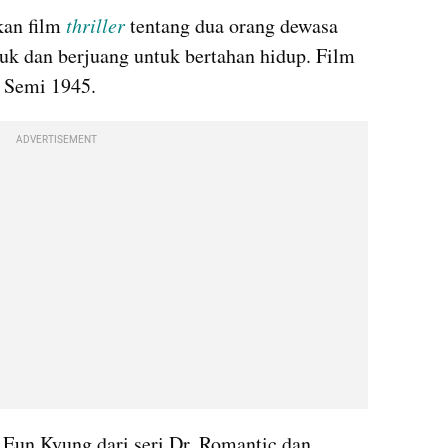
an film 
thriller 
tentang dua orang dewasa 
k dan berjuang untuk bertahan hidup. Film 
 Semi 1945. 
ADVERTISEMENT
 Eun Kyung dari seri Dr. Romantic dan 