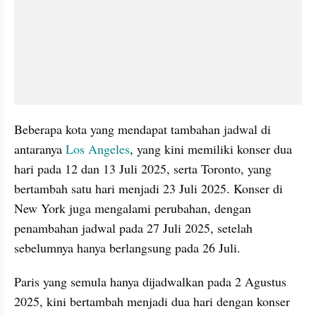
Beberapa kota yang mendapat tambahan jadwal di 
antaranya 
Los Angeles
, yang kini memiliki konser dua 
hari pada 12 dan 13 Juli 2025, serta Toronto, yang 
bertambah satu hari menjadi 23 Juli 2025. Konser di 
New York juga mengalami perubahan, dengan 
penambahan jadwal pada 27 Juli 2025, setelah 
sebelumnya hanya berlangsung pada 26 Juli. 
Paris yang semula hanya dijadwalkan pada 2 Agustus 
2025, kini bertambah menjadi dua hari dengan konser 