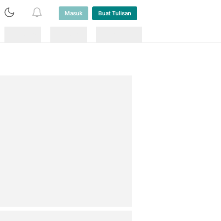
Masuk
Buat Tulisan
Loading
Loading
Lainnya