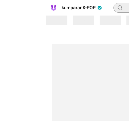
Pencar
kumparanK-POP
Loading
Loading
Loading