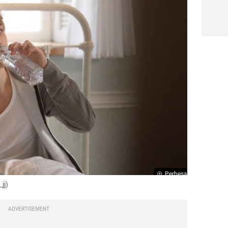
Perbesar
jj)
ADVERTISEMENT