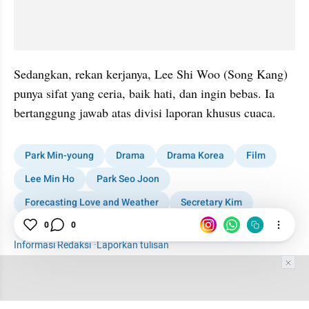
Sedangkan, rekan kerjanya, Lee Shi Woo (Song Kang) 
punya sifat yang ceria, baik hati, dan ingin bebas. Ia 
bertanggung jawab atas divisi laporan khusus cuaca.
Park Min-young
Drama
Drama Korea
Film
Lee Min Ho
Park Seo Joon
Forecasting Love and Weather
Secretary Kim
Debut
0
0
Informasi Redaksi
·
Laporkan tulisan
Tim Editor
Editor Section