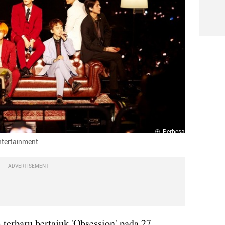
Perbesar
ntertainment
ADVERTISEMENT
 terbaru bertajuk 'Obsession' pada 27 