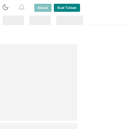
Masuk
Buat Tulisan
Loading
Loading
Lainnya