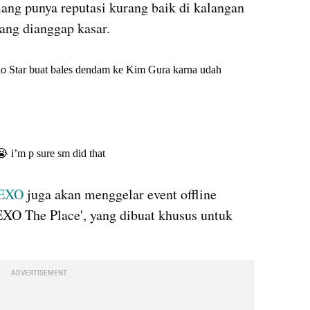
ang punya reputasi kurang baik di kalangan 
ang dianggap kasar.
X post embed
X post embed
EXO 
juga akan menggelar event offline 
EXO The Place', yang dibuat khusus untuk 
ADVERTISEMENT