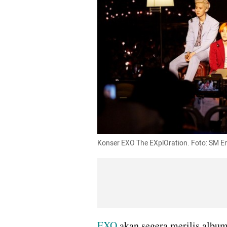
Konser EXO The EXplOration. Foto: SM E
EXO
 akan segera merilis album