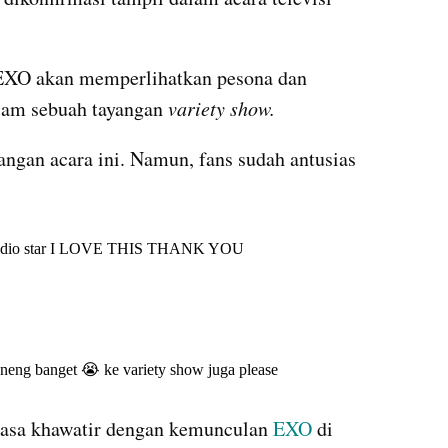
 EXO akan memperlihatkan pesona dan 
am sebuah tayangan 
variety show.
ngan acara ini. Namun, fans sudah antusias 
X post embed
X post embed
asa khawatir dengan kemunculan 
EXO 
di 