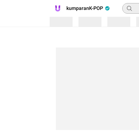
Pencar
kumparanK-POP
Loading
Loading
Loading