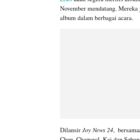
November mendatang. Mereka j
album dalam berbagai acara.
Dilansir
 Joy News 24
,  bersam
Chen, Chanyeol, Kai dan Sehun 