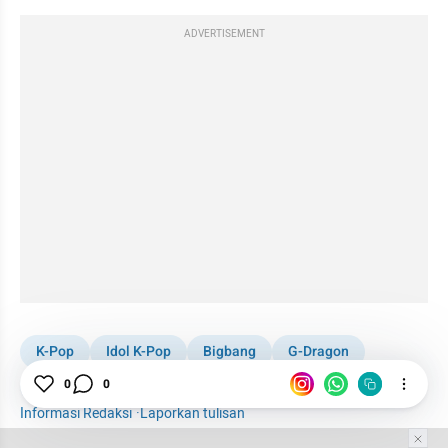
ADVERTISEMENT
K-Pop
Idol K-Pop
Bigbang
G-Dragon
Narkoba
idol
Berita Kpop
Karier
0
0
Informasi Redaksi
·
Laporkan tulisan
Tim Editor