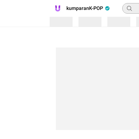
Pencar
kumparanK-POP
Loading
Loading
Loading