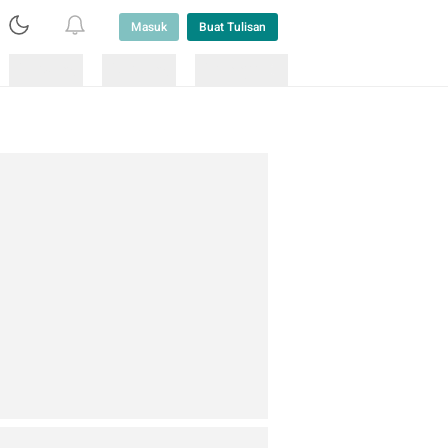
Masuk
Buat Tulisan
Loading
Loading
Lainnya