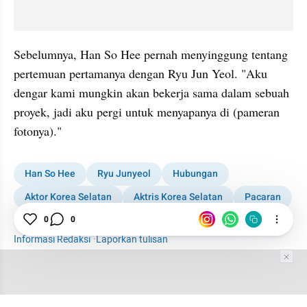
Sebelumnya, Han So Hee pernah menyinggung tentang 
pertemuan pertamanya dengan Ryu Jun Yeol. "Aku 
dengar kami mungkin akan bekerja sama dalam sebuah 
proyek, jadi aku pergi untuk menyapanya di (pameran 
fotonya)."
Han So Hee
Ryu Junyeol
Hubungan
Aktor Korea Selatan
Aktris Korea Selatan
Pacaran
Putus Cinta
Agensi
0
0
Informasi Redaksi
·
Laporkan tulisan
Tim Editor
Editor Section