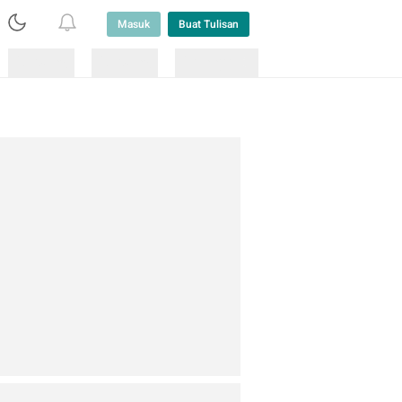
Masuk
Buat Tulisan
Loading
Loading
Lainnya