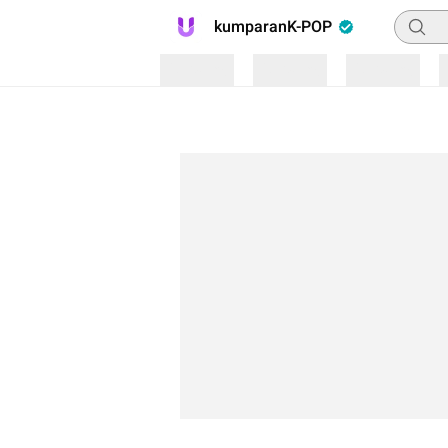
Pencar
kumparanK-POP
Loading
Loading
Loading