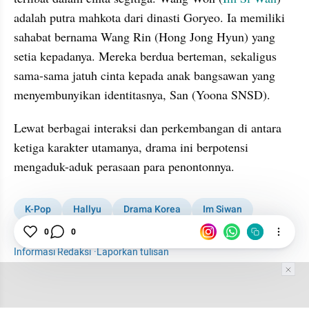
adalah putra mahkota dari dinasti Goryeo. Ia memiliki 
sahabat bernama Wang Rin (Hong Jong Hyun) yang 
setia kepadanya. Mereka berdua berteman, sekaligus 
sama-sama jatuh cinta kepada anak bangsawan yang 
menyembunyikan identitasnya, San (Yoona SNSD).
Lewat berbagai interaksi dan perkembangan di antara 
ketiga karakter utamanya, drama ini berpotensi 
mengaduk-aduk perasaan para penontonnya.
K-Pop
Hallyu
Drama Korea
Im Siwan
Listicle Drama Korea
0
0
Informasi Redaksi
·
Laporkan tulisan
Tim Editor
Editor Section